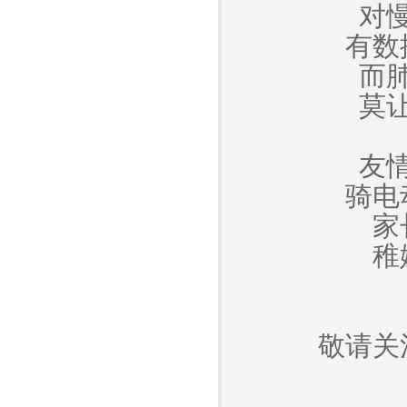
对
有数
而
莫
友
骑电
家
稚
敬请关