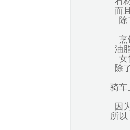
石
而
除
烹
油
女
除
骑车
因
所以