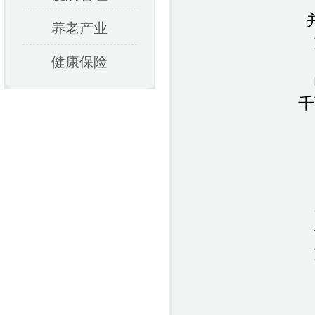
养老产业
健康保险
千